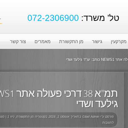
טל' משרד:
072-2306900
מקרקעין
גישור
מן התקשורת
מאמרים
צור קשר
גילעד ושדי
פורסם ע"י
Gilad Admin
בתאריך אוגוסט 1, 2016 בקטגוריה
מן התקשורת
,
ניוז 1
|
סגו
לתגובות