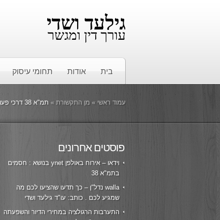
גילעד ושדי
עורך דין ומגשר
בית
אודות
תחומי עיסוק
עמוד ראשי
»
מן התקשורת
»
תמ"א 38 דרכי פעולה אתר NEWS1 כותב: עו"ד גילעד ושדי
פוסטים אחרונים
וידאו – אירוח באולפן ynet בנושא : חסמים
בתמ"א 38
walla נדל"ן – כך תדעו שהציעו לכם מה
שמגיע לכם . כותב: עו"ד גילעד ושדי
התערבות הרגולציה במחירי הדיור והשפעתה