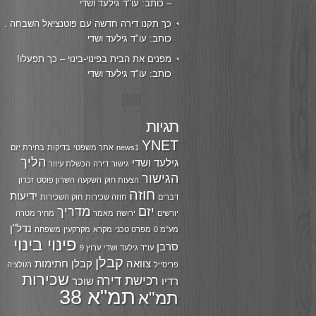
– כותב: עו"ד גילעד ושדי
כך תקנו דירה חדשה עם פוטנציאל השבחה .
כותב: עו"ד גילעד ושדי
מפנים את הבית בפינוי-בינוי – כך תפעלו!
כותב: עו"ד גילעד ושדי
תגיות
YNET
news1
אתר משפטי
בדיקות
בחירת יזם
הליך
גילעד ושדי
גישור
דירה
הכשלת עיוור
הגישור
הצעות חוק
השקעה
השרון פוסט
זכרון
חוזה
ידיעות
דברים
חוזה שכירות
חוק השכירות
יזם
מדריך
יורשים
ירושה
מאמר
מחיר מטרה
נדל"ן
מע"מ 0
מפרט טכני
מקרא
מקרקעין
משפחה
פינוי בינוי
סרבן
עו"ד גילעד ושדי
ערוץ 9
קבלן
צוואה
קבלן חתימות
פריסייל
רגולציה
שכירות
רכישת דירה
רדיו
שוכר
תמ"א 38
תמ"א