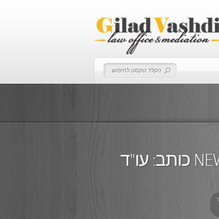
תמ"א 38 דרכי פעולה אתר NEWS1 כותב: עו"ד
ר