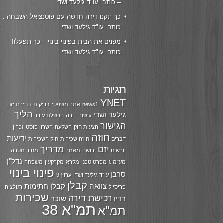
– כותב: עו"ד גילעד ושדי
כך תקנו דירה חדשה עם פוטנציאל השבחה .
כותב: עו"ד גילעד ושדי
מפנים את הבית בפינוי-בינוי – כך תפעלו!
כותב: עו"ד גילעד ושדי
תגיות
YNET
news1
אתר משפטי
בדיקות
בחירת יזם
הליך
גילעד ושדי
גישור
דירה
הכשלת עיוור
הגישור
הצעות חוק
השקעה
השרון פוסט
זכרון
חוזה
ידיעות
דברים
חוזה שכירות
חוק השכירות
יזם
מדריך
יורשים
ירושה
מאמר
מחיר מטרה
נדל"ן
מע"מ 0
מפרט טכני
מקרא
מקרקעין
משפחה
פינוי בינוי
סרבן
עו"ד גילעד ושדי
ערוץ 9
קבלן
צוואה
קבלן חתימות
פריסייל
רגולציה
שכירות
רכישת דירה
רדיו
שוכר
תמ"א 38
תמ"א