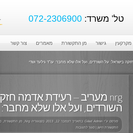
טל' משרד:
072-2306900
מקרקעין
גישור
מן התקשורת
מאמרים
צור קשר
nrg מעריב – רעידת אדמה חז
השורדים, ועל אלו שלא מחבר: ע
פורסם ע"י
Gilad Admin
בתאריך דצמבר 12, 2013 בקטגוריה
Nrg
,
מן התקשורת
,
מ
התקשורת הישן
|
סגור לתגובות