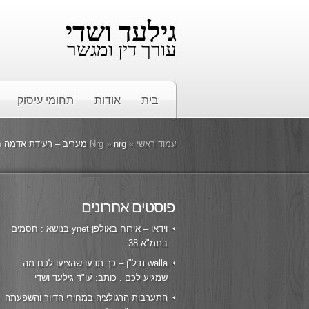
גילעד ושדי
עורך דין ומגשר
בית
אודות
תחומי עיסוק
עמוד ראשי
»
nrg מעריב – רעידת אדמה חזקה בישראל: על השורדים, ועל אלו שלא מחבר: עו"ד גילעד ושדי
»
Nrg
פוסטים אחרונים
וידאו – אירוח באולפן ynet בנושא : חסמים
בתמ"א 38
walla נדל"ן – כך תדעו שהציעו לכם מה
שמגיע לכם . כותב: עו"ד גילעד ושדי
התערבות הרגולציה במחירי הדיור והשפעתה