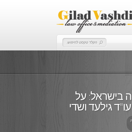
קה בישראל: על
ו"ד גילעד ושדי
ן